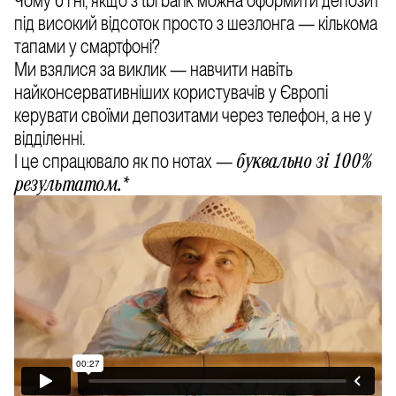
Чому б і ні, якщо з tbi bank можна оформити депозит
під високий відсоток просто з шезлонга — кількома
тапами у смартфоні?
Ми взялися за виклик — навчити навіть
найконсервативніших користувачів у Європі
керувати своїми депозитами через телефон, а не у
відділенні.
І це спрацювало як по нотах —
буквально зі 100%
результатом.*