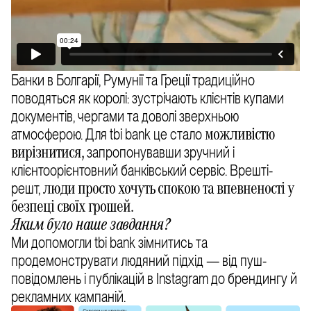
Банки в Болгарії, Румунії та Греції традиційно
поводяться як королі: зустрічають клієнтів купами
документів, чергами та доволі зверхньою
атмосферою. Для tbi bank це стало
можливістю
запропонувавши зручний і
вирізнитися,
клієнтоорієнтовний банківський сервіс. Bрешті-
решт,
люди просто хочуть спокою та впевненості у
безпеці своїх грошей.
Яким було наше завдання?
Ми допомогли tbi bank зімнитись та
продемонструвати людяний підхід — від пуш-
повідомлень і публікацій в Instagram до брендингу й
рекламних кампаній.