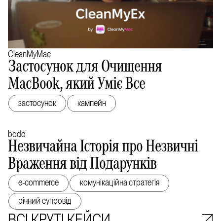
CleanMyMac
Застосунок для Очищення
MacBook, який Уміє Все
застосунок
кампейн
bodo
Незвичайна Історія про Незвичні
Враження від Подарунків
e-commerce
комунікаційна стратегія
річний супровід
BСІ КРУТІ КEЙСИ